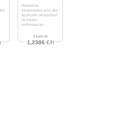
Plateforme
 des
d'exploitation pour des
s
applicatifs nécessitant
de hautes
performances
à partir de
h
1,2386
€/h