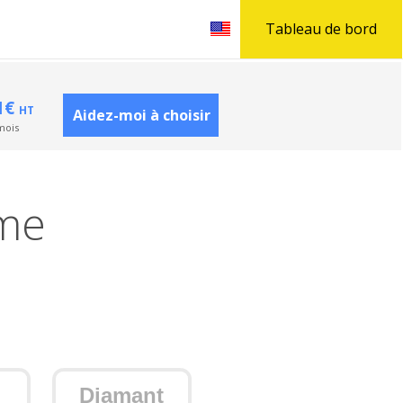
Tableau de bord
1€
HT
Aidez-moi à choisir
mois
rme
Diamant