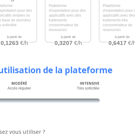
ateforme
Plateforme
Plateforme
xploitation pour des
d'exploitation pour des
d'exploitation pour
licatifs simples ou
applicatifs avec des
applicatifs avec de
e base de données
traitements
traitements très
 sollicitée
consommateur de
consommateur de
ressources
ressources
à partir de
à partir de
à partir de
0,1263
€/h
0,3207
€/h
0,6417
€/
'utilisation de la plateforme
MODÉRÉ
INTENSIVE
Accès régulier
Très sollicitée
z vous utiliser ?