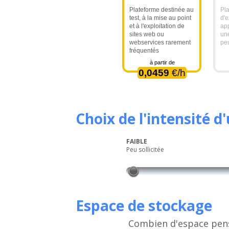
Plateforme destinée au
Pl
test, à la mise au point
d'e
et à l'exploitation de
app
sites web ou
un
webservices rarement
peu
fréquentés
à partir de
0,0459
€/h
Choix de l'intensité d
FAIBLE
Peu sollicitée
Espace de stockage
Combien d'espace pense