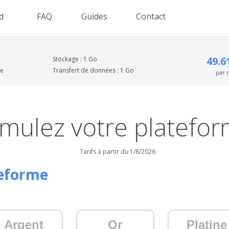
ud
FAQ
Guides
Contact
Stockage : 1 Go
49.6
le
Transfert de données : 1 Go
par 
imulez votre platefo
Tarifs à partir du 1/8/2026
teforme
Argent
Or
Platine