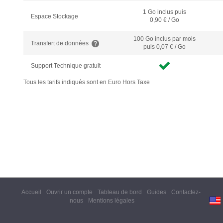
1 Go inclus puis
Espace Stockage
0,90 € / Go
100 Go inclus
par mois
Transfert de données
puis 0,07 € / Go
Support Technique gratuit
Tous les tarifs indiqués sont en Euro Hors Taxe
Accueil
Ouvrir un compte
Tableau de bord
Guides
Contactez-
nous
Mentions légales