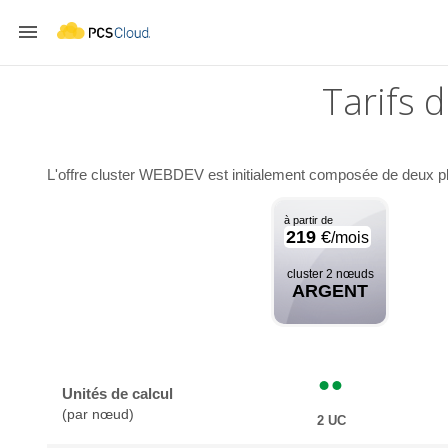

Tarifs 
L'offre cluster WEBDEV est initialement composée de deux pla
à partir de
219
€
/mois
cluster 2 nœuds
ARGENT
Unités de calcul
(par nœud)
2 UC