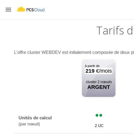

Tarifs 
L'offre cluster WEBDEV est initialement composée de deux pla
à partir de
219
€/mois
cluster 2 nœuds
ARGENT
Unités de calcul
(par nœud)
2 UC