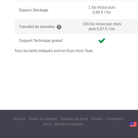
1 Go inclus puis
Espace Stockage
0,90 € / Go
100 Go inclus
par mois
Transfert de données
puis 0,07 € / Go
Support Technique gratuit
Tous les tarifs indiqués sont en Euro Hors Taxe
Accueil
Ouvrir un compte
Tableau de bord
Guides
Contactez-
nous
Mentions légales